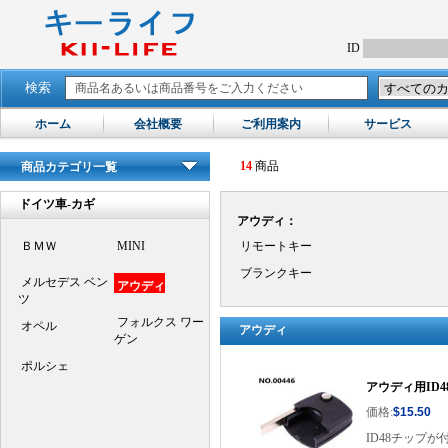
ID
検索
ホーム
会社概要
ご利用案内
サービス
14
商品
商品カテゴリ一覧
ドイツ車-カギ
アウディ：
ＢＭＷ
MINI
リモートキー
ブランクキー
メルセデス ベン
アウディ
ツ
フォルクス ワー
オペル
アウディ
ゲン
ポルシェ
アウディ用ID4
価格:
$15.50
ID48チップが